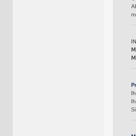
A
m
I
M
M
P
I
I
Si