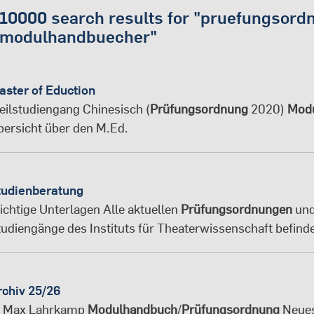
international students
10000
search results for "
pruefungsord
modulhandbuecher
"
aster of Eduction
eilstudiengang Chinesisch (
Prüfungsordnung
2020)
Mod
ersicht über den M. Ed.
tudienberatung
ichtige Unterlagen Alle aktuellen
Prüfungsordnungen
un
tudiengänge des Instituts für Theaterwissenschaft befin
rchiv 25/26
 Max Lahrkamp
Modulhandbuch
/
Prüfungsordnung
Neue