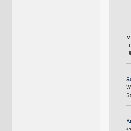
M
-T
Üb
S
W
S
A
©