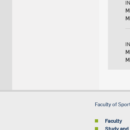
I
M
M
I
M
M
Faculty of Spor
Faculty
Study and 