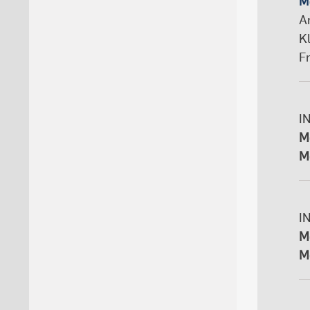
M
A
K
F
I
M
M
I
M
M