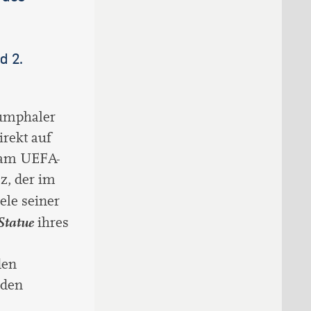
d 2.
iumphaler
irekt auf
e am UEFA-
z, der im
ele seiner
Statue
ihres
den
 den