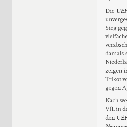
UEFA
Die
unverges
Sieg geg
vielfach
verabsch
damals e
Niederla
zeigen i
Trikot 
gegen A
Nach wei
VfL in d
den UEF
Neururer