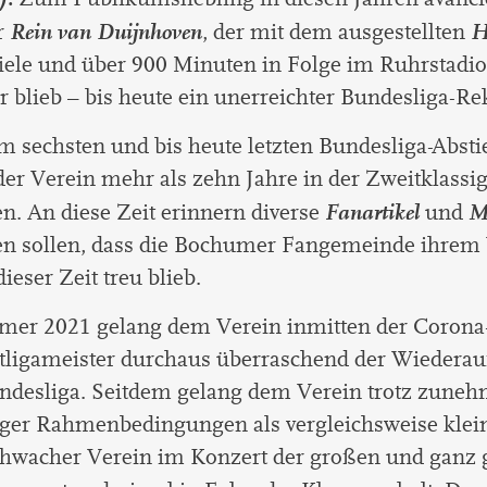
Rein van Duijnhoven
H
r
, der mit dem ausgestellten
iele und über 900 Minuten in Folge im Ruhrstadi
 blieb – bis heute ein unerreichter Bundesliga-Re
 sechsten und bis heute letzten Bundesliga-Absti
er Verein mehr als zehn Jahre in der Zweitklassig
Fanartikel
M
n. An diese Zeit erinnern diverse
und
gen sollen, dass die Bochumer Fangemeinde ihrem
ieser Zeit treu blieb.
er 2021 gelang dem Verein inmitten der Coron
tligameister durchaus überraschend der Wiederauf
undesliga. Seitdem gelang dem Verein trotz zune
iger Rahmenbedingungen als vergleichsweise klei
chwacher Verein im Konzert der großen und ganz