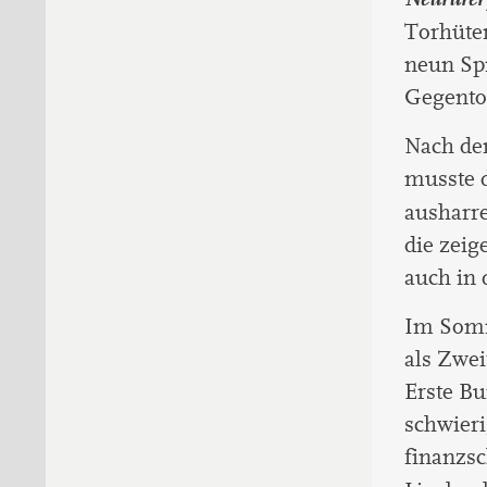
Torhüte
neun Sp
Gegentor
Nach dem
musste d
ausharre
die zei
auch in d
Im Somm
als Zwei
Erste B
schwier
finanzs