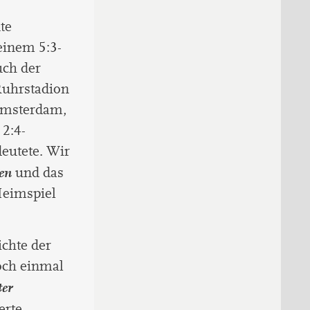
te
einem 5:3-
uch der
Ruhrstadion
 Amsterdam,
 2:4-
eutete. Wir
ten
und das
Heimspiel
ichte der
och einmal
ter
erte