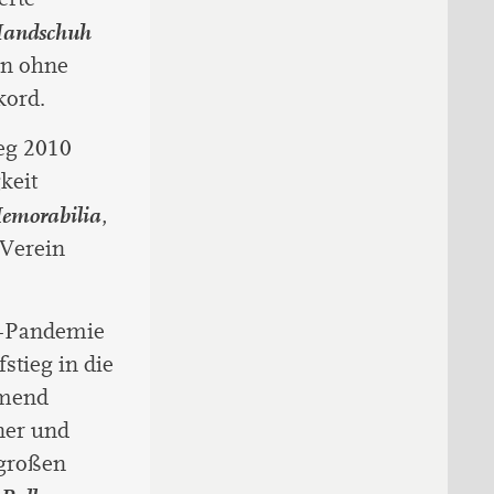
andschuh
on ohne
kord.
eg 2010
keit
emorabilia
,
 Verein
a-Pandemie
stieg in die
hmend
ner und
 großen