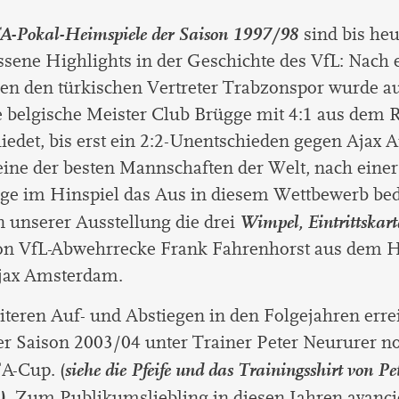
-Pokal-Heimspiele der Saison 1997/98
sind bis heu
sene Highlights in der Geschichte des VfL: Nach 
en den türkischen Vertreter Trabzonspor wurde a
e belgische Meister Club Brügge mit 4:1 aus dem 
iedet, bis erst ein 2:2-Unentschieden gegen Ajax
ine der besten Mannschaften der Welt, nach einer
ge im Hinspiel das Aus in diesem Wettbewerb bed
Wimpel, Eintrittskar
n unserer Ausstellung die drei
von VfL-Abwehrrecke Frank Fahrenhorst aus dem 
jax Amsterdam.
teren Auf- und Abstiegen in den Folgejahren erre
er Saison 2003/04 unter Trainer Peter Neururer n
siehe die Pfeife und das Trainingsshirt von Pe
A-Cup. (
).
Zum Publikumsliebling in diesen Jahren avanci