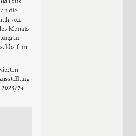
Ball
aus
 an die
chuh von
des Monats
tung in
seldorf im
vierten
 Ausstellung
d 2023/24