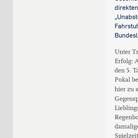
direkten
„Unabst
Fahrstu
Bundesl
Unter Tr
Erfolg: A
den 5. T
Pokal be
hier zu
Gegenspi
Liebling
Regenbog
damalige
Spielzei