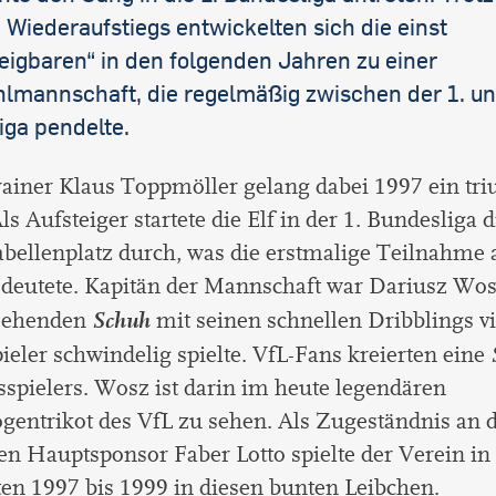
 Wiederaufstiegs entwickelten sich die einst
eigbaren“ in den folgenden Jahren zu einer
hlmannschaft, die regelmäßig zwischen der 1. un
iga pendelte.
ainer Klaus Toppmöller gelang dabei 1997 ein tr
ls Aufsteiger startete die Elf in der 1. Bundesliga d
abellenplatz durch, was die erstmalige Teilnahm
deutete. Kapitän der Mannschaft war Dariusz Wos
Schuh
 sehenden
mit seinen schnellen Dribblings vi
eler schwindelig spielte. VfL-Fans kreierten eine
sspielers. Wosz ist darin im heute legendären
entrikot des VfL zu sehen. Als Zugeständnis an 
n Hauptsponsor Faber Lotto spielte der Verein in
ten 1997 bis 1999 in diesen bunten Leibchen.